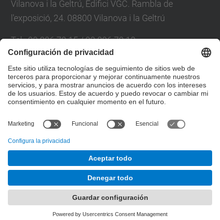
Vilanova i la Geltrú, Edifici VGC. Rambla de
l'exposició, 24. 08800 Vilanova i la Geltrú
Tel.: 93 896 72 15 / 93 896 72 13
E-mail: cdal@upc.edu
Directori UPC
Formulario de contacto
© UPC
Desarrollado con
Mapa del Sitio
Accesibilidad